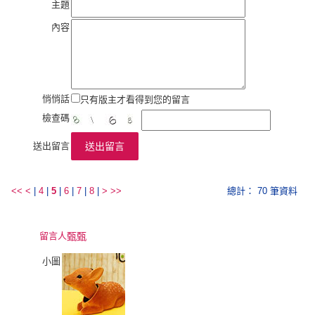
主題
內容
悄悄話
只有版主才看得到您的留言
檢查碼
送出留言
送出留言
<<
<
|
4
|
5
|
6
|
7
|
8
|
>
>>
總計： 70 筆資料
留言人
甄甄
小圖