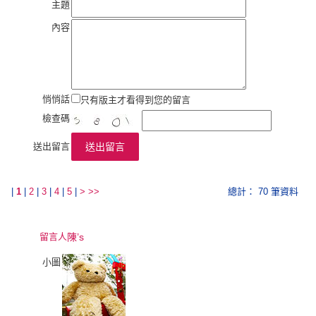
主題
內容
悄悄話
只有版主才看得到您的留言
檢查碼
送出留言
送出留言
|
1
|
2
|
3
|
4
|
5
|
>
>>
總計： 70 筆資料
留言人
陳’s
小圖