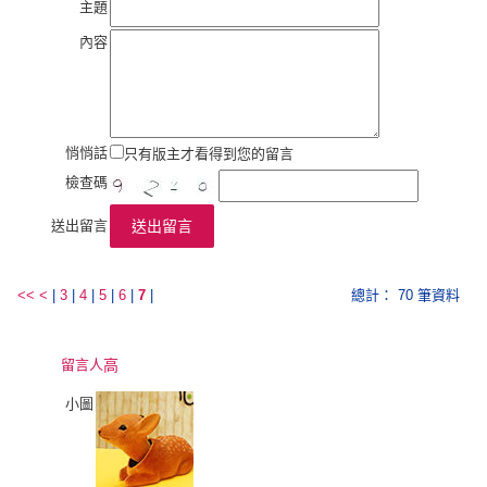
主題
內容
悄悄話
只有版主才看得到您的留言
檢查碼
送出留言
送出留言
<<
<
|
3
|
4
|
5
|
6
|
7
|
總計： 70 筆資料
留言人
高
小圖